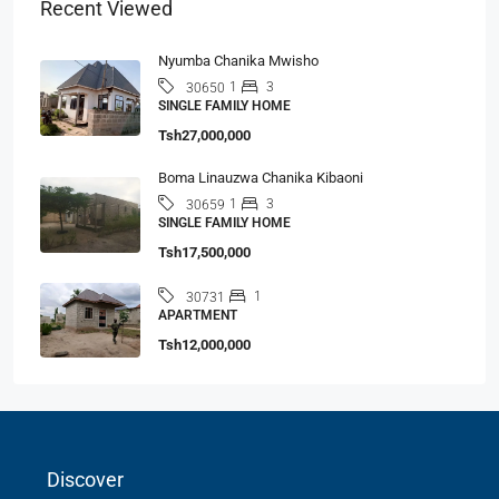
Recent Viewed
Nyumba Chanika Mwisho
1
3
30650
SINGLE FAMILY HOME
Tsh27,000,000
Boma Linauzwa Chanika Kibaoni
1
3
30659
SINGLE FAMILY HOME
Tsh17,500,000
1
30731
APARTMENT
Tsh12,000,000
Discover