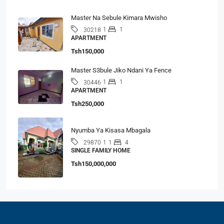
Master Na Sebule Kimara Mwisho
1
1
30218
APARTMENT
Tsh150,000
Master S3bule Jiko Ndani Ya Fence
1
1
30446
APARTMENT
Tsh250,000
Nyumba Ya Kisasa Mbagala
1
1
4
29870
SINGLE FAMILY HOME
Tsh150,000,000