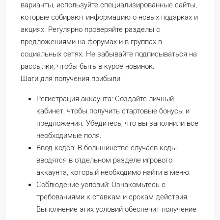
варианты, используйте специализированные сайты,
которые собирают информацию о новых подарках и
акциях. Регулярно проверяйте разделы с
предложениями на форумах и в группах в
социальных сетях. Не забывайте подписываться на
рассылки, чтобы быть в курсе новинок.
Шаги для получения прибыли
Регистрация аккаунта: Создайте личный
кабинет, чтобы получить стартовые бонусы и
предложения. Убедитесь, что вы заполнили все
необходимые поля.
Ввод кодов: В большинстве случаев коды
вводятся в отдельном разделе игрового
аккаунта, который необходимо найти в меню.
Соблюдение условий: Ознакомьтесь с
требованиями к ставкам и срокам действия.
Выполнение этих условий обеспечит получение