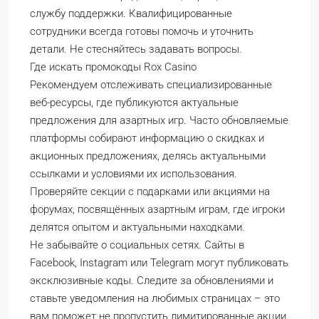
службу поддержки. Квалифицированные
сотрудники всегда готовы помочь и уточнить
детали. Не стесняйтесь задавать вопросы.
Где искать промокоды Rox Casino
Рекомендуем отслеживать специализированные
веб-ресурсы, где публикуются актуальные
предложения для азартных игр. Часто обновляемые
платформы собирают информацию о скидках и
акционных предложениях, делясь актуальными
ссылками и условиями их использования.
Проверяйте секции с подарками или акциями на
форумах, посвящённых азартным играм, где игроки
делятся опытом и актуальными находками.
Не забывайте о социальных сетях. Сайты в
Facebook, Instagram или Telegram могут публиковать
эксклюзивные коды. Следите за обновлениями и
ставьте уведомления на любимых страницах – это
вам поможет не пропустить лимитированные акции.